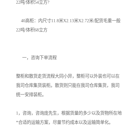
22吨/体积54立方?

    40高柜：内尺寸11.8米X2.13米X2.72米/配货毛重一般
22吨/体积68立方

     一，咨询下单流程

整柜和散货走货流程大同小异，整柜可以外装也可以在
我司仓库集货装柜。散货则只能在我司仓库集货，我司
统一安排装柜。

1，咨询，咨询庞先生，根据货量的多少以及货物所在地
*合适的运输方案，尽量节约成本以及运输简单化。
