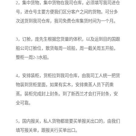
2，集中货物，集中货物在我司仓库，必须填写我司进仓
号，进仓号主要方便我们区分客户之间的货物。可分多
次送货到我司仓库，我司免费仓库集货时间为一个月。

3，订舱，庞先生根据您货量的体积，以及运到目的国跟
船公司订舱位，散货每周一班船，周一截关周五开船，
整柜一周2-3水船。

4，安排装柜，货柜拉到我司仓库，由我司工人统一把货
物装到货柜里面，如果有实木，安排熏蒸人员下药熏
蒸。装柜完成封上封条。到了新西兰才会打开封条，安
全可靠。

5，国内报关，私人货物都是要买单报关出口的，由我们
填写报关单，跟报关行买单出口。
