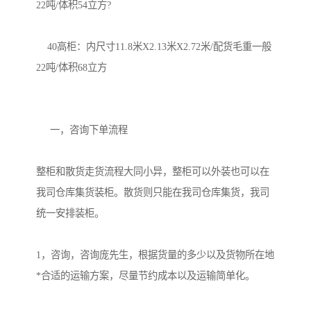
22吨/体积54立方?

    40高柜：内尺寸11.8米X2.13米X2.72米/配货毛重一般
22吨/体积68立方

     一，咨询下单流程

整柜和散货走货流程大同小异，整柜可以外装也可以在
我司仓库集货装柜。散货则只能在我司仓库集货，我司
统一安排装柜。

1，咨询，咨询庞先生，根据货量的多少以及货物所在地
*合适的运输方案，尽量节约成本以及运输简单化。
