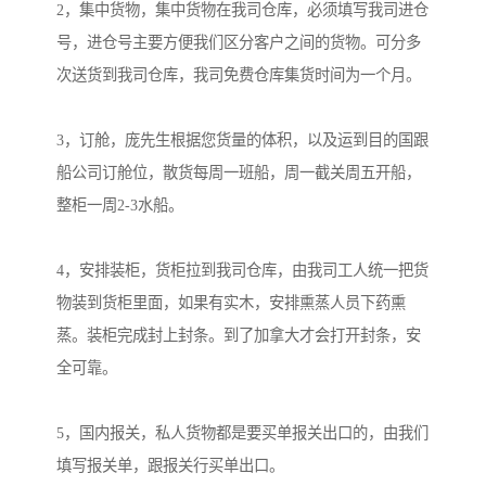
2，集中货物，集中货物在我司仓库，必须填写我司进仓
号，进仓号主要方便我们区分客户之间的货物。可分多
次送货到我司仓库，我司免费仓库集货时间为一个月。

3，订舱，庞先生根据您货量的体积，以及运到目的国跟
船公司订舱位，散货每周一班船，周一截关周五开船，
整柜一周2-3水船。

4，安排装柜，货柜拉到我司仓库，由我司工人统一把货
物装到货柜里面，如果有实木，安排熏蒸人员下药熏
蒸。装柜完成封上封条。到了加拿大才会打开封条，安
全可靠。

5，国内报关，私人货物都是要买单报关出口的，由我们
填写报关单，跟报关行买单出口。
