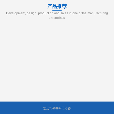
产品推荐
Development, design, production and sales in one of the manufacturing
enterprises
您是第
668974
位访客