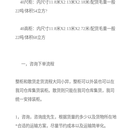
    40尺柜：内尺寸11.8米X2.13米X2.18米/配货毛重一般
22吨/体积54立方?

    40高柜：内尺寸11.8米X2.13米X2.72米/配货毛重一般
22吨/体积68立方

     一，咨询下单流程

整柜和散货走货流程大同小异，整柜可以外装也可以在
我司仓库集货装柜。散货则只能在我司仓库集货，我司
统一安排装柜。

1，咨询，咨询庞先生，根据货量的多少以及货物所在地
*合适的运输方案，尽量节约成本以及运输简单化。
