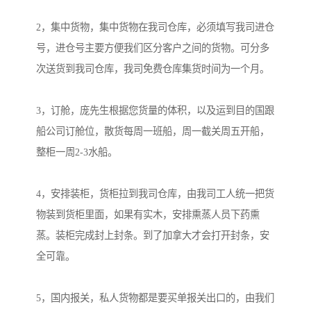
2，集中货物，集中货物在我司仓库，必须填写我司进仓
号，进仓号主要方便我们区分客户之间的货物。可分多
次送货到我司仓库，我司免费仓库集货时间为一个月。

3，订舱，庞先生根据您货量的体积，以及运到目的国跟
船公司订舱位，散货每周一班船，周一截关周五开船，
整柜一周2-3水船。

4，安排装柜，货柜拉到我司仓库，由我司工人统一把货
物装到货柜里面，如果有实木，安排熏蒸人员下药熏
蒸。装柜完成封上封条。到了加拿大才会打开封条，安
全可靠。

5，国内报关，私人货物都是要买单报关出口的，由我们