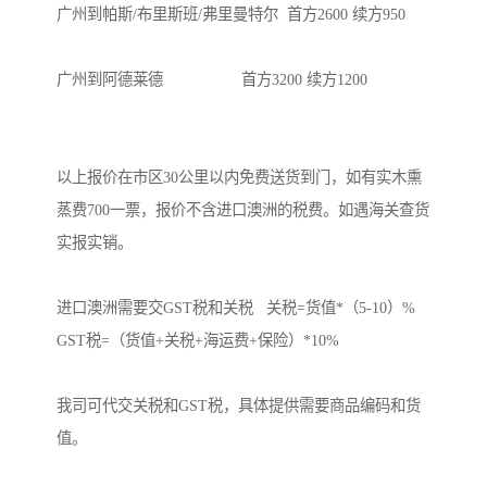
广州到帕斯/布里斯班/弗里曼特尔  首方2600 续方950

广州到阿德莱德                  首方3200 续方1200

以上报价在市区30公里以内免费送货到门，如有实木熏
蒸费700一票，报价不含进口澳洲的税费。如遇海关查货
实报实销。

进口澳洲需要交GST税和关税   关税=货值*（5-10）%  
GST税=（货值+关税+海运费+保险）*10%

我司可代交关税和GST税，具体提供需要商品编码和货
值。
