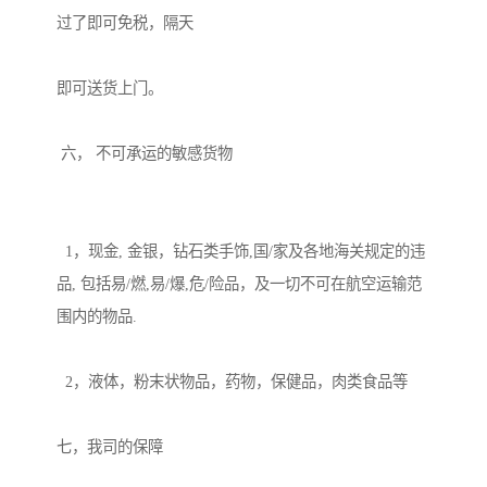
过了即可免税，隔天

即可送货上门。

 六， 不可承运的敏感货物

  1，现金, 金银，钻石类手饰,国/家及各地海关规定的违
品, 包括易/燃,易/爆,危/险品，及一切不可在航空运输范
围内的物品.

  2，液体，粉末状物品，药物，保健品，肉类食品等

七，我司的保障
